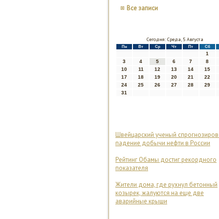
Все записи
Сегодня: Среда, 5 Августа
Пн
Вт
Ср
Чт
Пт
Сб
1
3
4
5
6
7
8
10
11
12
13
14
15
17
18
19
20
21
22
24
25
26
27
28
29
31
Швейцарский ученый спрогнозиров
падение добычи нефти в России
Рейтинг Обамы достиг рекордного
показателя
Жители дома, где рухнул бетонный
козырек, жалуются на еще две
аварийные крыши