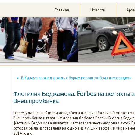
Главная
Новости
Арх
В Калаче прошел дождь с бурым порошкообразным осадком
Флотилия Беджамова: Forbes нашел яхты 
Внешпромбанка
Forbes удалось найти три яхты, сбежавшего из России в Монако, с
Внешпромбанка и главы Федерации бобслея России Георгия Беджа
флотилии Беджамова является шестидесятишестиметровая яхтой Este
которая была изготовлена на одной из лучших верфей в мире немец
2014 году.