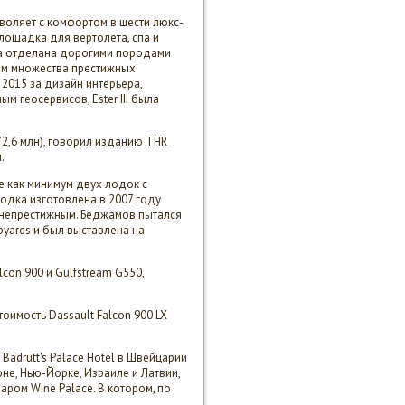
зволяет с комфортом в шести люкс-
площадка для вертолета, спа и
Она отделана дорогими породами
стом множества престижных
2015 за дизайн интерьера,
 геосервисов, Ester III была
72,6 млн), говорил изданию THR
.
ще как минимум двух лодок с
 лодка изготовлена в 2007 году
 непрестижным. Беджамов пытался
ipyards и был выставлена на
con 900 и Gulfstream G550,
оимость Dassault Falcon 900 LX
adrutt's Palace Hotel в Швейцарии
не, Нью-Йорке, Израиле и Латвии,
ром Wine Palace. В котором, по