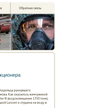
ив
Обратная связь
акционера
овладельца рухнувшего
мова. Как оказалось жемчужиной
r III (водоизмещение 1350 тонн),
кой Lurssen и спущена на воду в