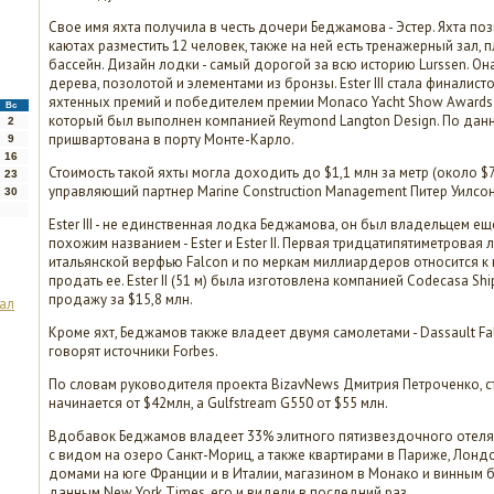
Свое имя яхта получила в честь дочери Беджамова - Эстер. Яхта по
каютах разместить 12 человек, также на ней есть тренажерный зал, 
бассейн. Дизайн лодки - самый дорогой за всю историю Lurssen. 
дерева, позолотой и элементами из бронзы. Ester III стала финали
яхтенных премий и победителем премии Monaco Yacht Show Awards 
Вс
который был выполнен компанией Reymond Langton Design. По данным
2
пришвартована в порту Монте-Карло.
9
16
Стоимость такой яхты могла доходить до $1,1 млн за метр (около $
23
управляющий партнер Marine Construction Management Питер Уилсон
30
Ester III - не единственная лодка Беджамова, он был владельцем е
похожим названием - Ester и Ester II. Первая тридцатипятиметровая
итальянской верфью Falcon и по меркам миллиардеров относится к
продать ее. Ester II (51 м) была изготовлена компанией Codecasa Sh
продажу за $15,8 млн.
ал
Кроме яхт, Беджамов также владеет двумя самолетами - Dassault Fal
говорят источники Forbes.
По словам руководителя проекта BizavNews Дмитрия Петроченко, ст
начинается от $42млн, а Gulfstream G550 от $55 млн.
Вдобавок Беджамов владеет 33% элитного пятизвездочного отеля B
с видом на озеро Санкт-Мориц, а также квартирами в Париже, Лондо
домами на юге Франции и в Италии, магазином в Монако и винным ба
данным New York Times, его и видели в последний раз.