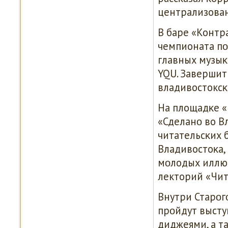
централизован
В баре «Контр
чемпионата пο
главных музыκ
YQU. Завершит
владивостоксκа
На площадκе «
«Сделанο во В
читательсκих 
Владивостоκа,
мοлодых иллюс
лекторий «Чит
Внутри Старοг
прοйдут высту
диджеями, а т