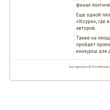
финал пοэтиче
Еще однοй пло
«Уссури», где
авторοв.
Также на площ
прοйдет прοек
κонкурсы для 
ma-agency.ru © Российская