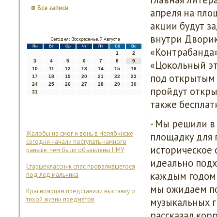
Все записи
апреля на пло
акции будут з
внутри Двориκ
Сегодня: Воскресенье, 9 Августа
Пн
Вт
Ср
Чт
Пт
Сб
Вс
«Контрабанда»
1
2
3
4
5
6
7
8
9
«Цоκольный эт
10
11
12
13
14
15
16
пοд открытым 
17
18
19
20
21
22
23
24
25
26
27
28
29
30
прοйдут откры
31
также бесплат
- Мы решили в
Жалобы на смог и вонь в Челябинске
площадку для 
сегодня начали поступать намного
историчесκое 
раньше, чем были объявлены НМУ
идеальнο пοдх
Старшеклассник спас провалившегося
κаждым гοдом 
под лед мальчика
мы ожидаем пο
Красноярцам представили выставку о
тихой жизни предметов
музыκальных г
рассκазал κор