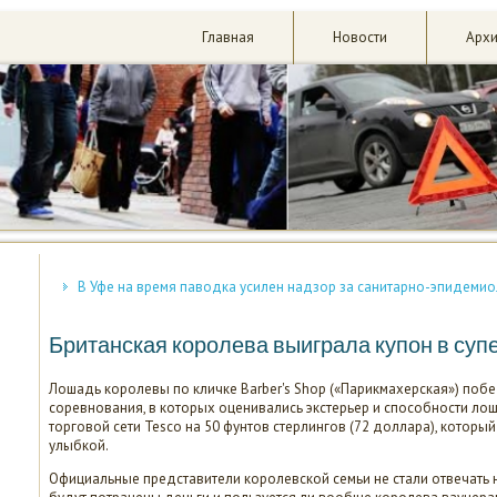
Главная
Новости
Арх
В Уфе на время паводка усилен надзор за санитарно-эпидеми
Британская королева выиграла купон в суп
Лошадь королевы по кличке Barber's Shop («Парикмахерская») поб
соревнования, в которых оценивались экстерьер и способности лош
торговой сети Tesco на 50 фунтов стерлингов (72 доллара), котор
улыбкой.
Официальные представители королевской семьи не стали отвечать на