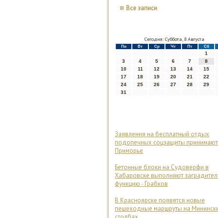
Все записи
Сегодня: Суббота, 8 Августа
Пн
Вт
Ср
Чт
Пт
Сб
1
3
4
5
6
7
8
10
11
12
13
14
15
17
18
19
20
21
22
24
25
26
27
28
29
31
Заявления на бесплатный отдых
подопечных соцзащиты принимают
Приморье
Бетонные блоки на Судоверфи в
Хабаровске выполняют заградите
функцию - Грабков
В Красноярске появятся новые
пешеходные маршруты на Мининск
столбах