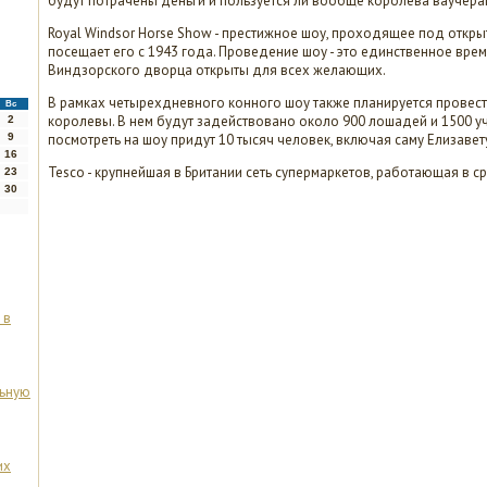
будут потрачены деньги и пользуется ли вообще королева ваучера
Royal Windsor Horse Show - престижное шоу, проходящее под откр
посещает его с 1943 года. Проведение шоу - это единственное врем
Виндзорского дворца открыты для всех желающих.
В рамках четырехдневного конного шоу также планируется провест
Вс
королевы. В нем будут задействовано около 900 лошадей и 1500 уч
2
9
посмотреть на шоу придут 10 тысяч человек, включая саму Елизавету 
16
Tesco - крупнейшая в Британии сеть супермаркетов, работающая в с
23
30
 в
льную
их