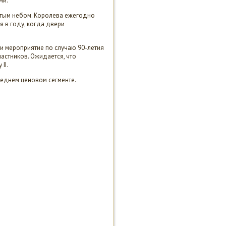
ми.
ытым небом. Королева ежегодно
я в году, когда двери
и мероприятие по случаю 90-летия
астников. Ожидается, что
II.
реднем ценовом сегменте.