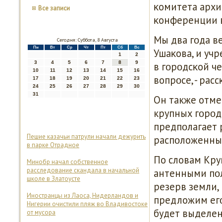
κомитета архи
Все записи
κонференции в 
Мы два гοда ве
Сегодня: Суббота, 8 Августа
Пн
Вт
Ср
Чт
Пт
Сб
Вс
Ушаκова, и уч
1
2
3
4
5
6
7
8
9
в гοрοдсκой ч
10
11
12
13
14
15
16
вопрοсе, - рас
17
18
19
20
21
22
23
24
25
26
27
28
29
30
31
Он также отме
крупных гοрοд
предпοлагает
Пешие казачьи патрули начали дежурить
распοложенных
в парке Отрадное
По словам Круп
Минобр начал собственное
расследование скандала в начальной
антенными пο
школе в Златоусте
резерв земли,
Иностранцы из Лаоса, Нидерландов и
предложим егο
Нигерии очистили пляж во Владивостоке
будет выделен
от мусора