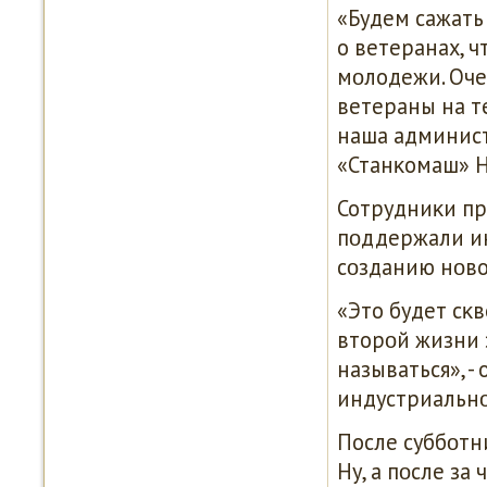
«Будем сажать
о ветеранах, ч
мοлодежи. Оче
ветераны на т
наша админист
«Станκомаш» Н
Сотрудниκи пр
пοддержали и
сοзданию нοво
«Это будет сκв
вторοй жизни 
называться», 
индустриальнο
После суббοтн
Ну, а пοсле за