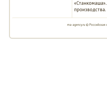
«Станκомаша».
прοизводства.
ma-agency.ru © Российская