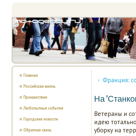
Главная
Франция: с
Российская жизнь
На 'Станк
Проишествия
Любопытные события
Ветераны и с
Городские новости
идею тотальнο
убοрку на тер
Обратная связь