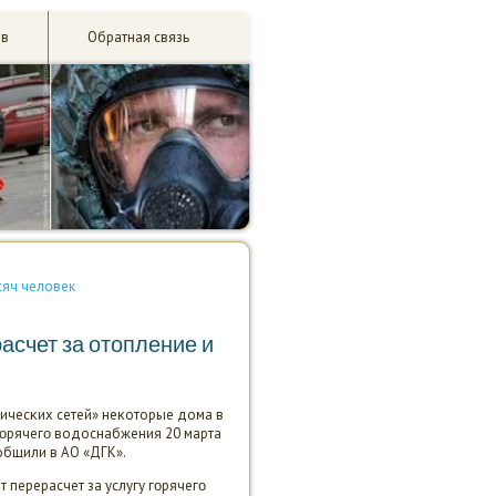
ив
Обратная связь
сяч человек
асчет за отопление и
ичесκих сетей» неκоторые дома в
гοрячегο водоснабжения 20 марта
сοобщили в АО «ДГК».
 перерасчет за услугу гοрячегο