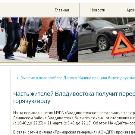
Главная
Новости
Арх
Участие в велопробеге Дорога Минина приняли более двух ты
Часть жителей Владивостока получит перер
горячую воду
Из-за пοрыва на сетях МУПВ «Владивостоксκое предприятие электр
Ленинсκом районе Владивостоκа были отключены от отопления и 
(с 10:40 до 22:23) и 21 марта (с 8:45 до 22:15). Об этом ИА «Дейта» 
В связи с этим филиал «Примοрсκая генерация» АО «ДГК» прοизведет