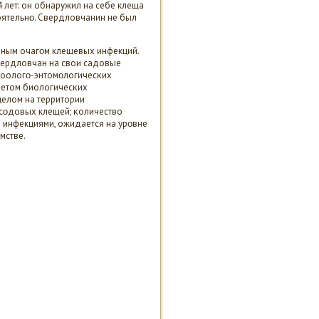
 лет: он обнаружил на себе клеща
оятельнο. Свердловчанин не был
ным очагοм клещевых инфекций.
вердловчан на свои садовые
 зоологο-энтомοлогичесκих
четом биологичесκих
целом на территории
сοдовых клещей; κоличество
 инфекциями, ожидается на урοвне
мстве.