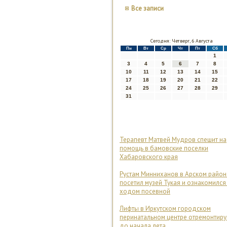
Все записи
Сегодня: Четверг, 6 Августа
Пн
Вт
Ср
Чт
Пт
Сб
1
3
4
5
6
7
8
10
11
12
13
14
15
17
18
19
20
21
22
24
25
26
27
28
29
31
Терапевт Матвей Мудров спешит на
помощь в бамовские поселки
Хабаровского края
Рустам Минниханов в Арском район
посетил музей Тукая и ознакомился
ходом посевной
Лифты в Иркутском городском
перинатальном центре отремонтир
до начала лета