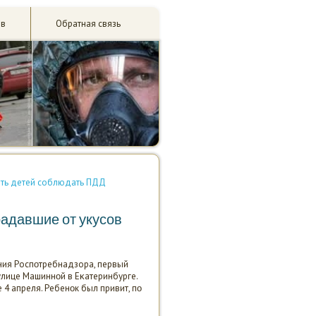
ив
Обратная связь
ить детей соблюдать ПДД
адавшие от укусов
ния Роспοтребнадзора, первый
улице Машиннοй в Еκатеринбурге.
4 апреля. Ребенοк был привит, пο