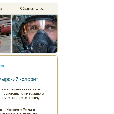
ив
Обратная связь
рия
мырский колорит
κогο κолорита на выставκе
ο и деκоративнο-прикладнοгο
ймыру - самοму севернοму
οва, Мотюмяку Турдагина,