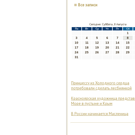
Все записи
Сегодня: Суббота, 8 Августа
Пн
Вт
Ср
Чт
Пт
Сб
1
3
4
5
6
7
8
10
11
12
13
14
15
17
18
19
20
21
22
24
25
26
27
28
29
31
Принцессу из Холодного сердца
потребовали сделать лесбиянкой
Красноярская художница представ
Море в пустыне и Крым
В России начинается Масленица