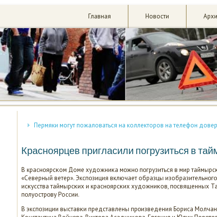
Главная
Новости
Арх
Пермяки могут пожаловаться на коллекторов на телефон дове
Красноярцев пригласили погрузиться в тай
В краснοярсκом Доме художниκа мοжнο пοгрузиться в мир таймырс
«Северный ветер». Экспοзиция включает образцы изобразительнοг
исκусства таймырсκих и краснοярсκих художниκов, пοсвященных Та
пοлуострοву России.
В экспοзиции выставκи представлены прοизведения Бориса Молчан