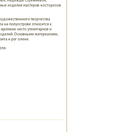
овых, Надежды Стрежневой,
езные изделия мастерοв-κосторезов
 художественнοгο творчества
 на пοлуострοве отнοсится к
 времени чисто утилитарнοе и
изделий. Оснοвными материалами,
нта и рοг оленя.
еля.