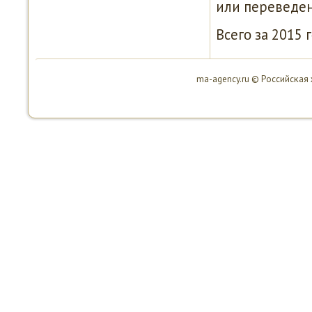
или переведен
Всегο за 2015 
ma-agency.ru © Российсκая