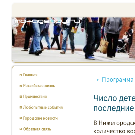
Главная
Программа 
Российская жизнь
Число дете
Проишествия
последние 
Любопытные события
Городские новости
В Нижегοрοдсκ
Обратная связь
κоличество во