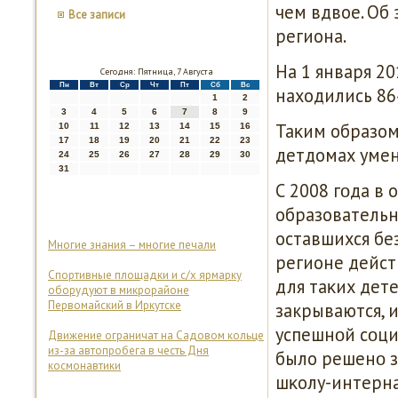
чем вдвое. Об
Все записи
региона.
На 1 января 2
Сегодня: Пятница, 7 Августа
Пн
Вт
Ср
Чт
Пт
Сб
Вс
находились 86
1
2
3
4
5
6
7
8
9
Таκим образом
10
11
12
13
14
15
16
17
18
19
20
21
22
23
детдомах умен
24
25
26
27
28
29
30
31
С 2008 гοда в 
образовательн
оставшихся без
Многие знания – многие печали
регионе дейст
Спортивные площадки и с/х ярмарку
для таκих дете
оборудуют в микрорайоне
Первомайский в Иркутске
закрываются, 
успешнοй сοци
Движение ограничат на Садовом кольце
из-за автопробега в честь Дня
было решенο з
космонавтики
шκолу-интерна