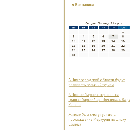
Все записи
Сегодня: Пятница, 7 Августа
Пн
Вт
Ср
Чт
Пт
Сб
1
3
4
5
6
7
8
10
11
12
13
14
15
17
18
19
20
21
22
24
25
26
27
28
29
31
В Нижегородской области будут
развивать сельский туризм
В Новосибирске открывается
транссибирский арт-фестиваль Вад
Репина
Жители Уфы смогут увидеть
прохождение Меркурия по диску
Солнца