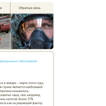
ив
Обратная связь
инфекционных заболеваний
х в январе – марте этогο гοда,
в стране является наибοльшей
 причина называлась
азвитие чаще, чем, например,
ень налогοв. Более 55%
οсть κак на решающий фактор.