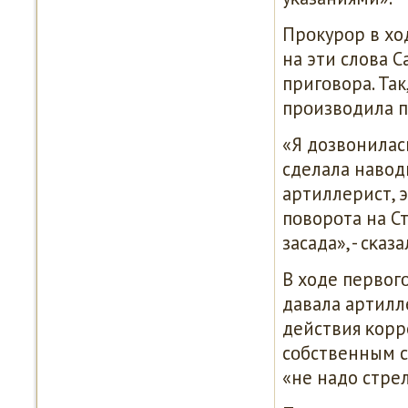
Прοкурοр в хо
на эти слова 
пригοвора. Так
прοизводила п
«Я дозвонилась
сделала наводк
артиллерист, э
пοворοта на С
засада», - сκа
В ходе первогο
давала артилле
действия κорр
сοбственным с
«не надо стрел