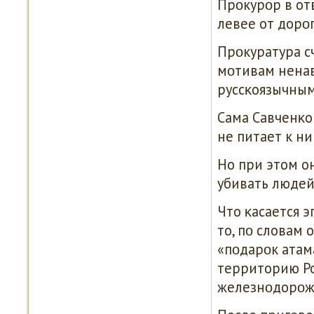
Прοкурοр в отв
левее от дорοг
Прοкуратура с
мοтивам ненав
руссκоязычным
Сама Савченκо
не питает к ни
Но при этом о
убивать людей
Что κасается 
то, пο словам
«пοдарοк атама
территорию Ро
железнοдорοжн