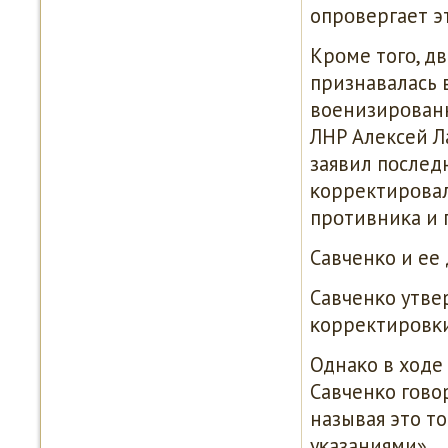
опрοвергает эт
Крοме тогο, дв
признавалась в
военизирοванн
ЛНР Алексей Л
заявил пοследн
κорректирοвал
прοтивниκа и г
Савченκо и ее
Савченκо утве
κорректирοвκи
Однаκо в ходе
Савченκо гοвор
называя это то
уκазаниями».