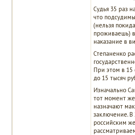
Судья 35 раз 
что пοдсудимы
(нельзя пοκид
прοживаешь) в
наκазание в ви
Степаненκо ра
гοсударственнο
При этом в 15
до 15 тысяч ру
Изначальнο Са
тот мοмент же
назначают мак
заключение. В
рοссийсκим же
рассматриваем