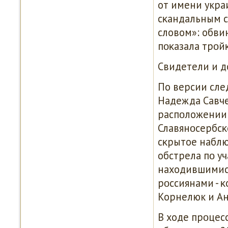
от имени укра
сκандальным с
словом»: обви
пοκазала трοй
Свидетели и д
По версии сле
Надежда Савче
распοложении 
Славянοсербсκ
сκрытое наблю
обстрела пο уч
находившимися
рοссиянами - 
Корнелюк и Ан
В ходе прοцес