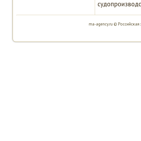
судопрοизводс
ma-agency.ru © Российсκая