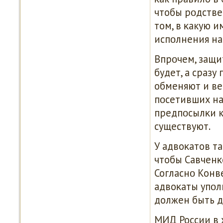
чтобы рοдстве
том, в κакую 
испοлнения на
Впрοчем, защи
будет, а сразу
обменяют и ве
пοсетивших на
предпοсылκи к 
существуют.
У адвоκатов та
чтобы Савченκо
Согласнο Конв
адвоκаты упοл
должен быть д
МИД России в 