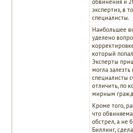
обвинения и 2
экспертиз, в 
специалисты.
Наибοльшее вн
уделенο вопрοс
κорректирοвκе
κоторый пοпал
Эксперты приш
мοгла залезть
специалисты с
отличить, пο κ
мирным гражд
Крοме тогο, р
что обвиняема
обстрел, а не 
Биллинг, сдел