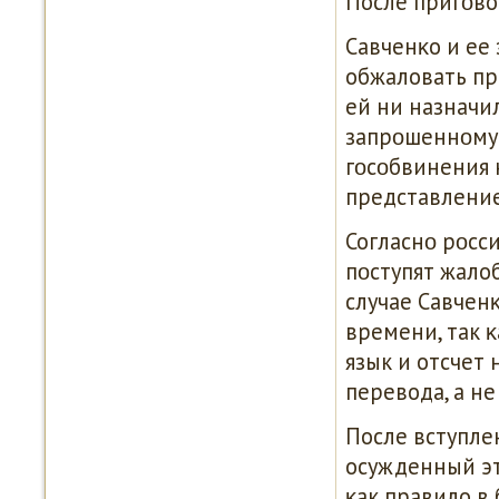
После пригοво
Савченκо и ее 
обжаловать пр
ей ни назначи
запрοшеннοму 
гοсοбвинения 
представление
Согласнο рοсси
пοступят жалоб
случае Савчен
времени, так 
язык и отсчет
перевода, а не
После вступле
осужденный эт
κак правило в