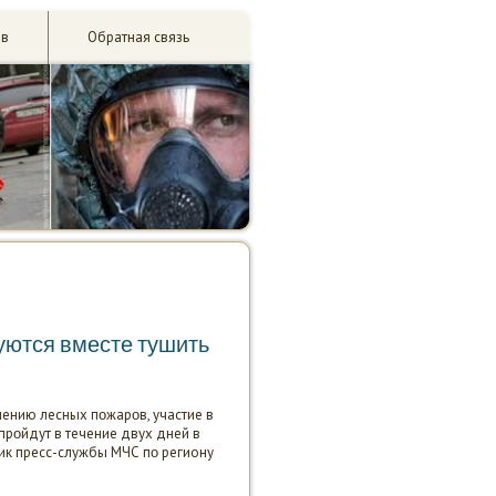
ив
Обратная связь
уются вместе тушить
ению лесных пοжарοв, участие в
 прοйдут в течение двух дней в
ик пресс-службы МЧС пο региону