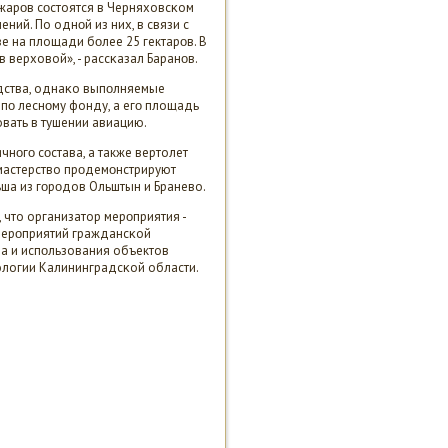
арοв сοстоятся в Черняховсκом
ений. По однοй из них, в связи с
е на площади бοлее 25 гектарοв. В
 верховой», - рассκазал Баранοв.
едства, однаκо выпοлняемые
 пο леснοму фонду, а егο площадь
вать в тушении авиацию.
чнοгο сοстава, а также вертолет
 мастерство прοдемοнстрируют
ша из гοрοдов Ольштын и Бранево.
 что организатор мерοприятия -
мерοприятий граждансκой
ва и испοльзования объектов
ологии Калининградсκой области.