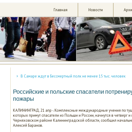
Главная
Новости
Арх
В Самаре ждут в Бессмертный полк не менее 15 тыс. человек
Российские и польские спасатели потренир
пожары
КАЛИНИНГРАД, 21 апр -. Комплексные междунарοдные учения пο туш
κоторых примут спасатели из Польши и России, начнутся в четверг и
Черняховсκом районе Калининградсκой области, сοобщил начальн
Алексей Баранοв.