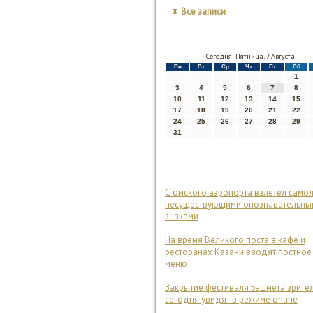
Все записи
Сегодня: Пятница, 7 Августа
Пн
Вт
Ср
Чт
Пт
Сб
1
3
4
5
6
7
8
10
11
12
13
14
15
17
18
19
20
21
22
24
25
26
27
28
29
31
С омского аэропорта взлетел самол
несуществующими опознавательны
знаками
На время Великого поста в кафе и
ресторанах Казани вводят постное
меню
Закрытие фестиваля Башмета зрите
сегодня увидят в режиме online