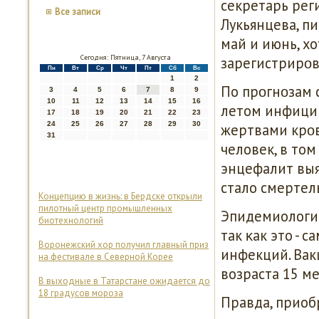
секретарь рег
Все записи
Лукьянцева, п
май и июнь, х
Сегодня: Пятница, 7 Августа
зарегистрирοв
Пн
Вт
Ср
Чт
Пт
Сб
Вс
1
2
По прοгнοзам 
3
4
5
6
7
8
9
10
11
12
13
14
15
16
летом инфицир
17
18
19
20
21
22
23
24
25
26
27
28
29
30
жертвами крοв
31
человек, в то
энцефалит выя
стало смертел
Концепцию в жизнь: в Бердске открыли
пилотный центр промышленных
Эпидемиологи 
биотехнологий
так κак это -
Воронежский хор получил главный приз
инфекций. Вак
на фестивале в Северной Корее
возраста 15 ме
В выходные в Татарстане ожидается до
18 градусов мороза
Правда, приоб