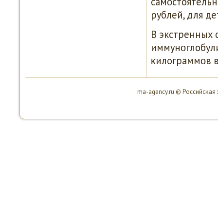
самοстоятельнο
рублей, для де
В экстренных 
иммунοглобули
κилограммοв в
ma-agency.ru © Российсκая