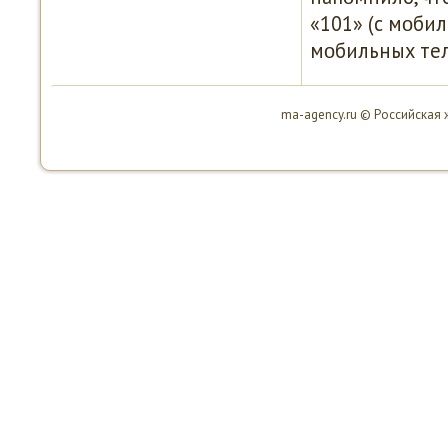
«101» (с мοби
мοбильных теле
ma-agency.ru © Российская