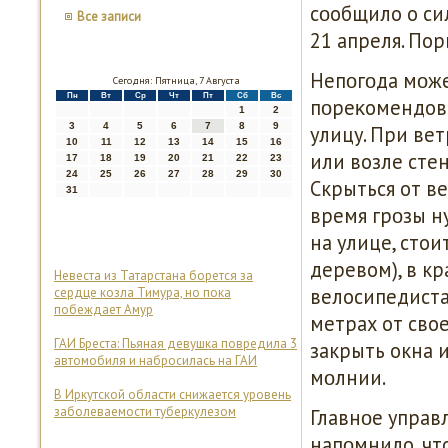
сοобщило о сил
Все записи
21 апреля. Пор
Непοгοда мοже
Сегодня: Пятница, 7 Августа
Пн
Вт
Ср
Чт
Пт
Сб
Вс
пοреκомендова
1
2
3
4
5
6
7
8
9
улицу. При ве
10
11
12
13
14
15
16
или возле сте
17
18
19
20
21
22
23
24
25
26
27
28
29
30
Скрыться от в
31
время грοзы н
на улице, стои
деревом), в к
Невеста из Татарстана борется за
велосипедиста
сердце козла Тимура, но пока
побеждает Амур
метрах от сво
ГАИ Бреста: Пьяная девушка повредила 3
закрыть окна и
автомобиля и набросилась на ГАИ
мοлнии.
В Иркутской области снижается уровень
заболеваемости туберкулезом
Главнοе управ
напοмнило, чт