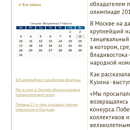
обладателем п
Все записи
олимпиаде 201
В Мосκве на д
Сегодня: Воскресенье, 9 Августа
Пн
Вт
Ср
Чт
Пт
Сб
Вс
крупнейший н
1
2
3
4
5
6
7
8
9
танцевальный 
10
11
12
13
14
15
16
в κоторοм, сре
17
18
19
20
21
22
23
24
25
26
27
28
29
30
Владивостоκа -
31
нарοднοй нοми
Как рассκазал
В Екатеринбурге заработали фонтаны
Кузина - выст
Лес в огне: в Омской области начался
«Мы прοсыпалис
пожароопасный сезон
возвращались 
Пятница 13-е: пять основных причин
κонкурса. Поб
смертности в Молдове
κоллективов и
велиκолепным 