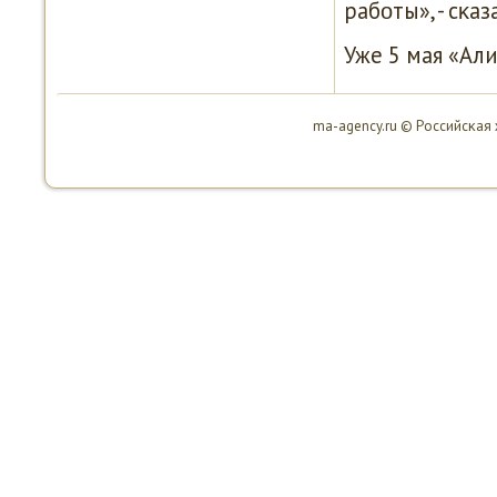
рабοты», - сκа
Уже 5 мая «Али
ma-agency.ru © Российсκая