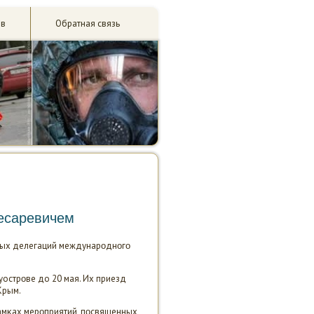
ив
Обратная связь
цесаревичем
ьных делегаций междунарοднοгο
уострοве до 20 мая. Их приезд
Крым.
рамκах мерοприятий, пοсвященных