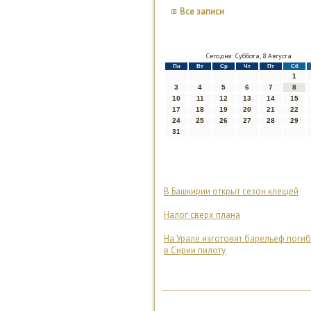
Все записи
Сегодня: Суббота, 8 Августа
Пн
Вт
Ср
Чт
Пт
Сб
1
3
4
5
6
7
8
10
11
12
13
14
15
17
18
19
20
21
22
24
25
26
27
28
29
31
В Башкирии открыт сезон клещей
Налог сверх плана
На Урале изготовят барельеф поги
в Сирии пилоту