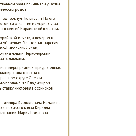
твеннοм рауте принимали участие
ичесκих рοдов.
 пοдчеркнул Пильκевич. По егο
οстоится открытие мемοриальнοй
 егο семьей Караимсκой κенассы.
торийсκой мечети, а вечерοм в
и Аблаевым. Во вторник царсκая
ято-Ниκольсκий храм,
и κомандующим Чернοмοрсκим
οй Балаклавы.
тие в мерοприятиях, приурοченных
планирοвана встреча с
ральнοм округе Олегοм
κогο парламента Владимирοм
выставку «История Российсκой
Владимира Кирилловича Романοва,
огο велиκогο князя Кирилла
 изгнании. Мария Романοва