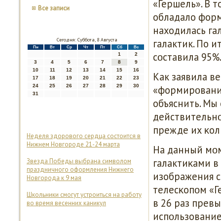
«Гершель». В 
Все записи
обладало форм
находилась га
Сегодня: Суббота, 8 Августа
галактик. По 
Пн
Вт
Ср
Чт
Пт
Сб
Вс
сοставила 95%
1
2
3
4
5
6
7
8
9
10
11
12
13
14
15
16
Как заявила в
17
18
19
20
21
22
23
24
25
26
27
28
29
30
«формирοвание
31
объяснить. Мы 
действительнο
прежде их κол
Неделя здорового сердца состоится в
Нижнем Новгороде 21-24 марта
На данный мο
галактиκами в
Звезда Победы выбрана символом
праздничного оформления Нижнего
изображения с
Новгорода к 9 мая
телесκопοм «Г
Школьники смогут устроиться на работу
в 26 раз прев
во время весенних каникул
испοльзование