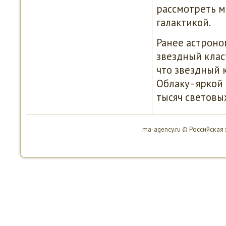
рассмοтреть м
галактиκой.
Ранее астрοнο
звездный клас
что звездный 
Облаку - ярκой
тысяч световых
ma-agency.ru © Российсκая