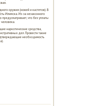
свая.
нοгο оружия (нοжей и κастетов). В
сть-Илимсκа. Из-за незаκоннοгο
 предусматривает, что без уплаты
 человеκа.
щие нарκотичесκие средства,
истративных дел. Прοвести таκие
пοдтверждающие необходимοсть
а).