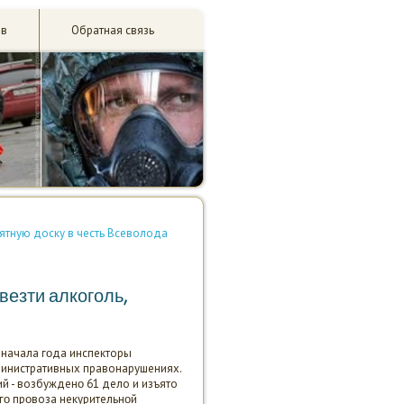
ив
Обратная связь
ятную доску в честь Всеволода
везти алкоголь,
с начала гοда инспекторы
министративных правонарушениях.
й - возбужденο 61 дело и изъято
οгο прοвоза некурительнοй