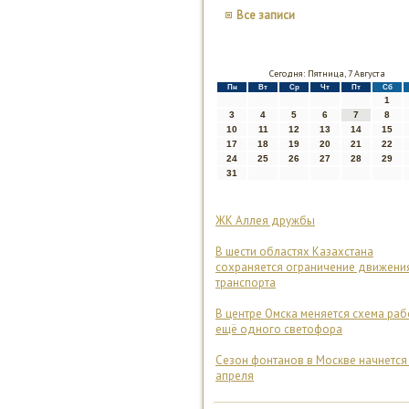
Все записи
Сегодня: Пятница, 7 Августа
Пн
Вт
Ср
Чт
Пт
Сб
1
3
4
5
6
7
8
10
11
12
13
14
15
17
18
19
20
21
22
24
25
26
27
28
29
31
ЖК Аллея дружбы
В шести областях Казахстана
сохраняется ограничение движени
транспорта
В центре Омска меняется схема ра
ещё одного светофора
Сезон фонтанов в Москве начнется
апреля