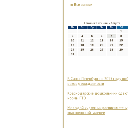
Все записи
Сегодня: Пятница, 7 Августа
Пн
Вт
Ср
Чт
Пт
Сб
1
3
4
5
6
7
8
10
11
12
13
14
15
17
18
19
20
21
22
24
25
26
27
28
29
31
В Санкт-Петербурге в 2015 году по
рекорд рождаемости
Краснодарские дошкольники сдаю
нормы ГТО
Молодой художник расписал стену
красноярской галереи