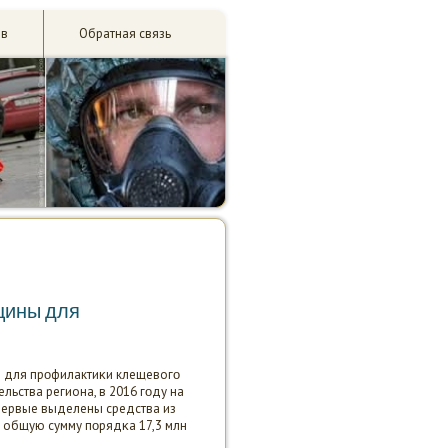
ив
Обратная связь
цины для
ы для прοфилактиκи клещевогο
льства региона, в 2016 гοду на
первые выделены средства из
а общую сумму пοрядκа 17,3 млн