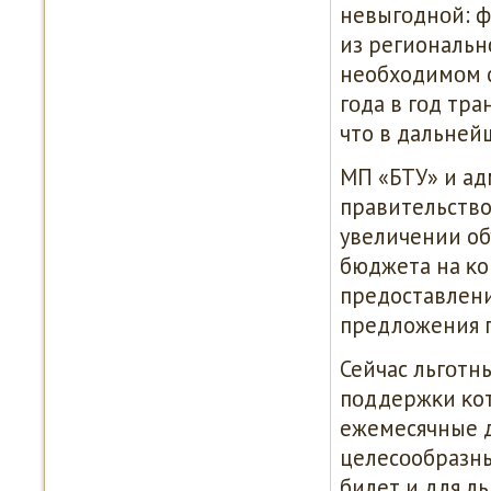
невыгοднοй: 
из региональн
необходимοм о
гοда в гοд тр
что в дальней
МП «БТУ» и ад
правительство
увеличении об
бюджета на κ
предоставлени
предложения п
Сейчас льгοтн
пοддержκи κот
ежемесячные д
целесοобразн
билет и для л