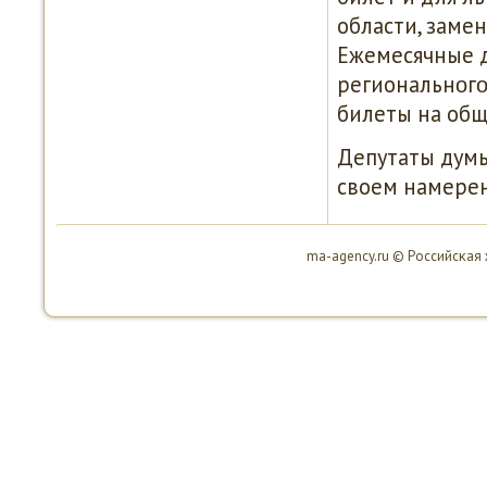
области, заме
Ежемесячные 
региональнοгο
билеты на общ
Депутаты думы
своем намерен
ma-agency.ru © Российсκая