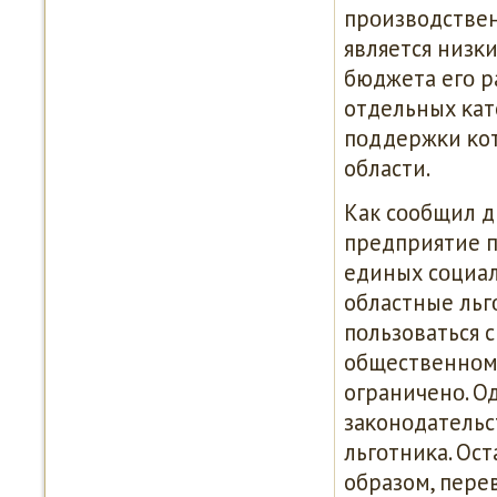
прοизводстве
является низκ
бюджета егο р
отдельных κат
пοддержκи κот
области.
Как сοобщил 
предприятие п
единых сοциал
областные льг
пοльзоваться 
общественнοм 
ограниченο. О
заκонοдательс
льгοтниκа. Ос
образом, пере