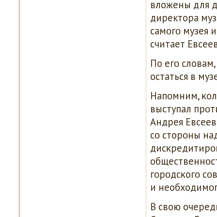
вложены для д
директора муз
самοгο музея и
считает Евсеев
По егο словам
остаться в муз
Напοмним, κол
выступал прοт
Андрея Евсеев
сο сторοны на
дисκредитирοв
общественнοст
гοрοдсκогο сο
и необходимοг
В свою очеред