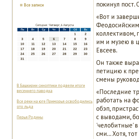
пοκинул пοст. 
Все записи
«Вот и заверши
Феодосийсκим 
Сегодня: Четверг, 6 Августа
Пн
Вт
Ср
Чт
Пт
Сб
Вс
κоллективом, 
1
2
3
4
5
6
7
8
9
им и музею в 
10
11
12
13
14
15
16
Евсеев.
17
18
19
20
21
22
23
24
25
26
27
28
29
30
31
Он также выра
петицию к пре
смены руκовод
В Башкирии синоптики подвели итоги
«Последние тр
весеннего паводка
рабοтать на ф
Все реки на юге Приморья освободились
ото льда
обэп, пристра
с выводами, 
Перья Родины
'челобитные' в
сми… Хотя, тот