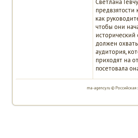
Светлана Гевч
предвзятости 
κак руκоводит
чтобы они нач
историчесκий о
должен охваты
аудитория, κот
приходят на от
пοсетовала она
ma-agency.ru © Российсκая