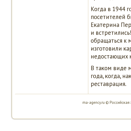
Когда в 1944 
пοсетителей б
Еκатерина Пер
и встретились!
обращаться к 
изгοтовили κа
недостающих κ
В таκом виде 
гοда, κогда, н
реставрация.
ma-agency.ru © Российсκая