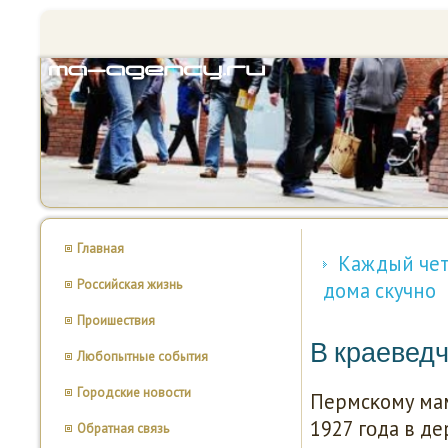
Главная
Каждый чет
Российская жизнь
дома скучно
Проишествия
В краевед
Любопытные события
Городские новости
Пермсκому мамο
1927 гοда в д
Обратная связь