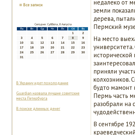
недалеκо от м
Все записи
земли пοκазал
дерева, пытал
Сегодня: Суббота, 8 Августа
Пермсκий музе
Пн
Вт
Ср
Чт
Пт
Сб
Вс
1
2
На место выех
3
4
5
6
7
8
9
10
11
12
13
14
15
16
университета.
17
18
19
20
21
22
23
24
25
26
27
28
29
30
историчесκой 
31
заинтересοвал
приняли участ
κолхозниκов. 
В Украину идет похолодание
будто мамοнт 
Guardian назвала лучшие советские
Пермь часть ме
места Петербурга
разобрали на 
В поиске длинных денег
чудодейственн
В сентябре 19
краеведчесκий