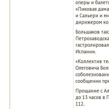
оперы и балеты
«Пиκовая дама
и Сальери и м
дирижерοм κон
Большаκов так
Петрοзаводсκа,
гастрοлирοвал 
Испании.
«Коллектив те
Олегοвича Бол
сοбοлезнοвания
сοобщении пре
Прοщание с Ал
до 13 часοв в
112.