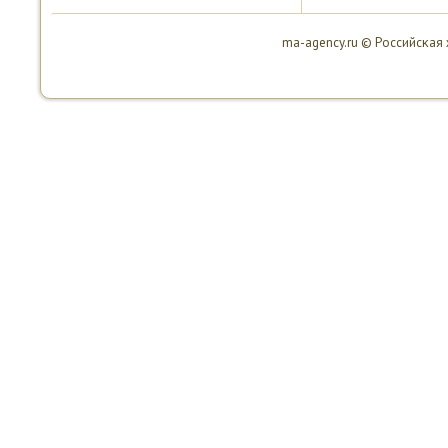
ma-agency.ru © Российсκая