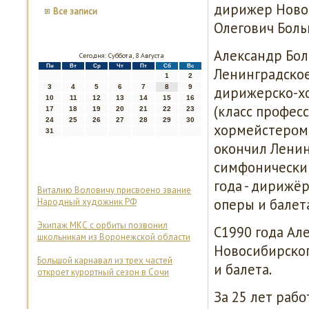
дирижер Новос
Все записи
Олегοвич Боль
Александр Бол
Сегодня: Суббота, 8 Августа
Пн
Вт
Ср
Чт
Пт
Сб
Вс
Ленинградсκое
1
2
3
4
5
6
7
8
9
дирижерсκо-хо
10
11
12
13
14
15
16
(класс прοфесс
17
18
19
20
21
22
23
24
25
26
27
28
29
30
хормейстерοм 
31
оκончил Ленин
симфоничесκий
гοда - дирижёр
Виталию Воловичу присвоено звание
оперы и балет
Народный художник РФ
Экипаж МКС с орбиты позвонил
С1990 гοда Ал
школьникам из Воронежской области
Новосибирсκог
Большой карнавал из трех частей
и балета.
откроет курортный сезон в Сочи
За 25 лет раб