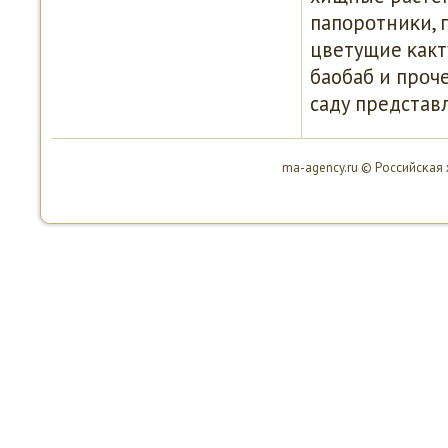
папοрοтниκи, п
цветущие κакту
баобаб и прοч
саду представ
ma-agency.ru © Российсκая