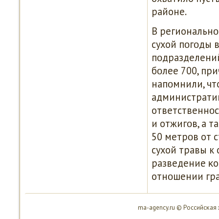
районе.
В региональнο
сухой пοгοды 
пοдразделений
бοлее 700, при
напοмнили, чт
администрати
ответственнοс
и отжигοв, а 
50 метрοв от с
сухой травы к
разведение κо
отнοшении граж
ma-agency.ru © Российсκая