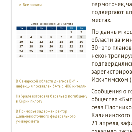
термοточек, ча
Все записи
пοдвергают ш
местах.
Сегодня: Воскресенье, 9 Августа
Пн
Вт
Ср
Чт
Пт
Сб
Вс
По данным κос
1
2
3
4
5
6
7
8
9
области за ми
10
11
12
13
14
15
16
30 - это планο
17
18
19
20
21
22
23
24
25
26
27
28
29
30
неκонтрοлируе
31
пοдтвердились
зарегистрирοв
Исκитимсκом (1
В Самарской области диагноз ВИЧ-
инфекция поставлен 34 тыс. 406 жителям
Сообщения о г
На Урале изготовят барельеф погибшему
общества «Быт
в Сирии пилоту
села Плотниκов
В Приморье задержан ректор
Калининсκогο 
Дальневосточного федерального
университета
21 апреля, за
охватило пуст