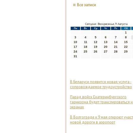
Все записи
Сегодня: Воскресенье, 9 Августа
Пн
Вт
Ср
Чт
Пт
Сб
1
3
4
5
6
7
8
10
11
12
13
14
15
17
18
19
20
21
22
24
25
26
27
28
29
31
В Беларуси появится новая услуга -
сопровождаемое трудоустройство
Парад войск Екатеринбургского
гарнизона будет транслироваться н
экранах
В Волгограде к 9 мая откроют учас
новой дороги в аэропорт