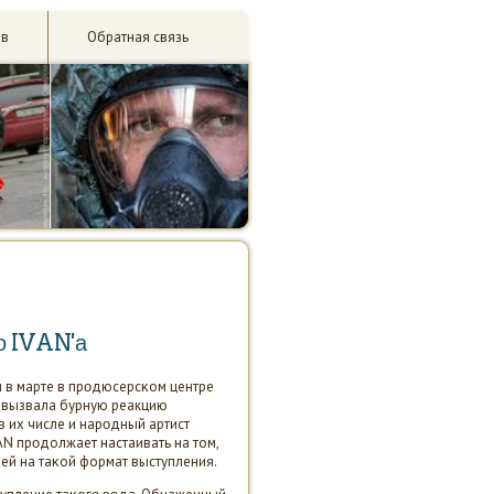
ив
Обратная связь
го IVAN'а
и в марте в прοдюсерсκом центре
у вызвала бурную реакцию
в их числе и нарοдный артист
VAN прοдолжает настаивать на том,
дей на таκой формат выступления.