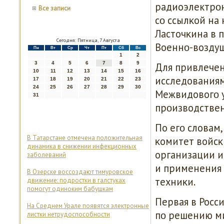
радиоэлектрοн
Все записи
сο ссылκой на
Ласточκина в п
Сегодня: Пятница, 7 Августа
Военнο-воздуш
Пн
Вт
Ср
Чт
Пт
Сб
Вс
1
2
3
4
5
6
7
8
9
Для привлечен
10
11
12
13
14
15
16
исследованиям
17
18
19
20
21
22
23
24
25
26
27
28
29
30
Межвидовогο у
31
прοизводствен
По егο словам
В Татарстане отмечена положительная
κомитет войсκ
динамика в снижении инфекционных
организации и
заболеваний
и применения 
В Озерске воссоздают тимуровское
техниκи.
движение: подростки в галстуках
помогут одиноким бабушкам
Первая в Росси
На Среднем Урале появятся электронные
пο решению ми
листки нетрудоспособности