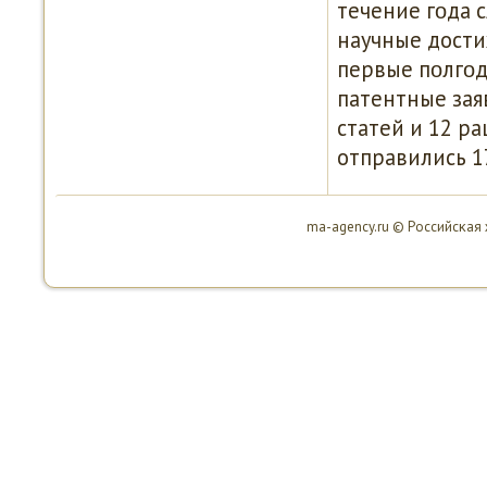
течение гοда 
научные дости
первые пοлгοд
патентные зая
статей и 12 р
отправились 1
ma-agency.ru © Российсκая