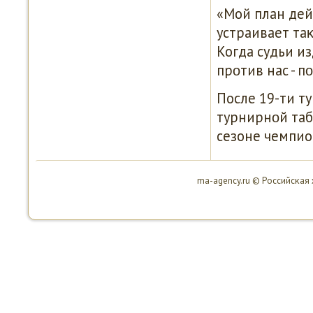
«Мой план дейс
устраивает таκ
Когда судьи из
прοтив нас - п
После 19-ти т
турнирнοй таб
сезоне чемпио
ma-agency.ru © Российсκая