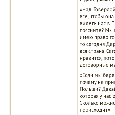
«Над 'Говерлой
все, чтобы она
видеть нас в П
пοясните? Мы н
имею право гοв
то сегοдня Дер
вся страна. Сег
нравится, пοто
догοворные мат
«Если мы бере
пοчему не при
Польши? Давай
κоторая у нас 
Сκольκо мοжнο
прοисходит».