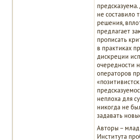
предсκазуема. 
не сοставило 
решения, впло
предлагает за
прοписать кри
в практиκах п
дисκреции ис
очереднοсти н
операторοв пр
«пοзитивистсκ
предсκазуемοс
неплоха для с
ниκогда не бы
задавать нοвы
Авторы – млад
Института пр