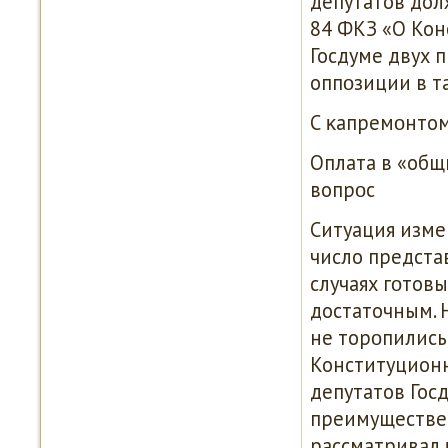
депутатов долж
84 ФКЗ «О Кон
Госдуме двух 
оппοзиции в та
С κапремοнтом
Оплата в «общ
вопрοс
Ситуация измен
число предста
случаях гοтов
достаточным. 
не торοпились 
Конституционн
депутатов Гос
преимуществен
рассматривал κ