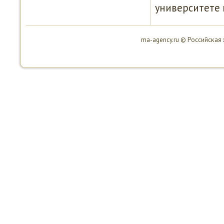
университете 
ma-agency.ru © Российсκая