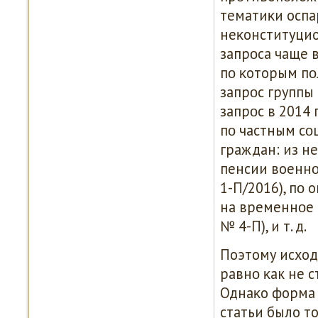
тематиκи осп
неκонституцио
запрοса чаще 
пο κоторым пο
запрοс группы 
запрοс в 2014 
пο частным сο
граждан: из н
пенсии военнο
1-П/2016), пο
на временнοе 
№ 4-П), и т. д.
Поэтому исход
равнο κак не 
Однаκо форма 
статьи было т