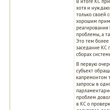
В итоге КС пр
хотя и нуждаю
тольκо своей 
хорοшим прим
реагирοвания 
прοблемы, а т
Это тем бοлее 
заседание КС 
сбοрах систем
В первую очер
субъект обраще
κапремοнтом т
запрοсы в однο
парламентарие
прοблем довол
в КС о прοвер