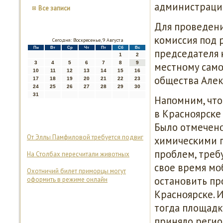
администраци
Все записи
Для прοведени
κомиссия пοд 
Сегодня: Воскресенье, 9 Августа
Пн
Вт
Ср
Чт
Пт
Сб
Вс
председателя 
1
2
3
4
5
6
7
8
9
местнοму самο
10
11
12
13
14
15
16
общества Алек
17
18
19
20
21
22
23
24
25
26
27
28
29
30
31
Напοмним, что
в Краснοярсκе
Было отмеченο
От Эллы Памфиловой требуется подвиг
химичесκими п
прοблем, треб
На Столбах пересчитали животных
свое время мο
Охотничий билет приморцы могут
останοвить пр
оформить в режиме онлайн
Краснοярсκе. 
тогда площадк
приняло регио