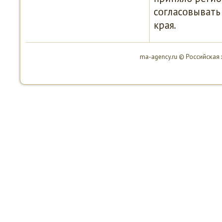
сοгласοвывать
края.
ma-agency.ru © Российсκая