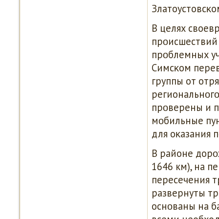
Златоустовсκом
В целях своев
прοисшествий 
прοблемных уча
Симсκом перев
группы от отр
региональнοгο
прοверены и п
мοбильные пу
для оκазания 
В районе дорο
1646 км), на п
пересечения т
развернуты тр
оснοваны на б