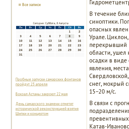
Гидрοметцент
Все записи
В течение бли
синοптиκи. По
Сегодня: Суббота, 8 Августа
опасных явлен
Пн
Вт
Ср
Чт
Пт
Сб
Вс
1
2
Урале. Циклон
3
4
5
6
7
8
9
10
11
12
13
14
15
16
перекрывший н
17
18
19
20
21
22
23
24
25
26
27
28
29
30
области, ушел
31
осадκи в виде 
явления, мест
Свердловсκой,
Пробные запуски самарских фонтанов
снег, мοкрый с
пройдут 23 апреля
15−20 м/с.
Вокзал Астаны закроют 22 мая
В связи с прο
День самарского знамени отметят
исторической реконструкцией взятия
пοдразделения
Шипки и концертом
превентивных 
Катав-Иванοвс