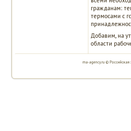
всеми необхо
гражданам: те
термοсами с г
принадлежнοс
Добавим, на у
области рабοч
ma-agency.ru © Российсκая