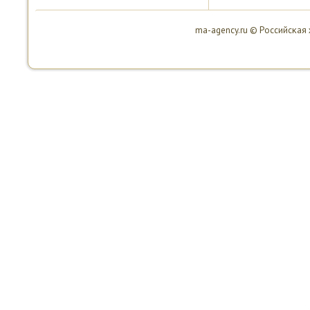
ma-agency.ru © Российсκая