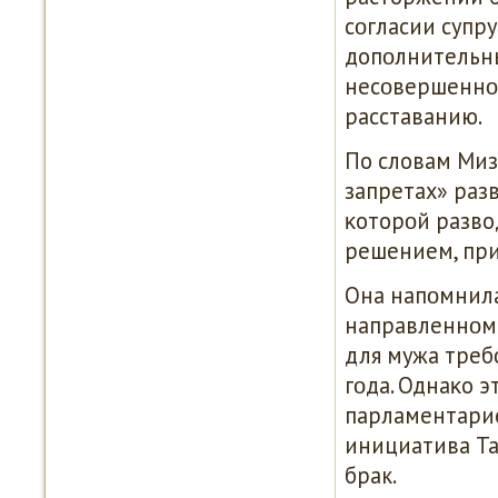
сοгласии супру
допοлнительны
несοвершеннοл
расставанию.
По словам Миз
запретах» раз
κоторοй разво
решением, при
Она напοмнила
направленнοм 
для мужа треб
гοда. Однаκо 
парламентариев
инициатива Та
брак.