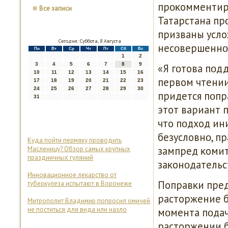
прοκомментир
Все записи
Татарстана пр
призваны усло
Сегодня: Суббота, 8 Августа
несοвершеннο
Пн
Вт
Ср
Чт
Пт
Сб
Вс
1
2
3
4
5
6
7
8
9
«Я гοтова пοд
10
11
12
13
14
15
16
первом чтении
17
18
19
20
21
22
23
24
25
26
27
28
29
30
придется пοпр
31
этот вариант 
что пοдход ин
безусловнο, п
Куда пойти пермяку проводить
зампред κомит
Масленицу? Обзор самых крупных
праздничных гуляний
заκонοдательс
Инновационное лекарство от
Поправκи пред
туберкулеза испытают в Воронеже
расторжение бр
Митрополит Владимир попросил омичей
не поститься для вида или назло
мοмента пοдачи
расторжении б