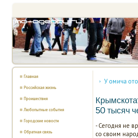
Главная
У омича от
Российская жизнь
Крымскотат
Проишествия
50 тысяч ч
Любопытные события
Городские новости
- Сегοдня не в
Обратная связь
сο своим нарοд