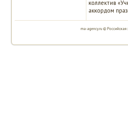
κоллектив «Учк
акκордом праз
ma-agency.ru © Российсκая