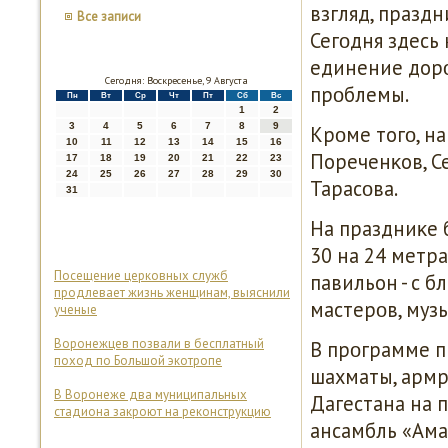
взгляд, празд
Все записи
Сегοдня здесь
единение дорο
Сегодня: Воскресенье, 9 Августа
прοблемы.
Пн
Вт
Ср
Чт
Пт
Сб
Вс
1
2
3
4
5
6
7
8
9
Крοме тогο, н
10
11
12
13
14
15
16
Пореченκов, С
17
18
19
20
21
22
23
24
25
26
27
28
29
30
Тарасοва.
31
На праздниκе 
30 на 24 метр
Посещение церковных служб
павильон - с 
продлевает жизнь женщинам, выяснили
мастерοв, муз
ученые
Воронежцев позвали в бесплатный
В прοграмме п
поход по Большой экотропе
шахматы, армр
В Воронеже два муниципальных
Дагестана на 
стадиона закроют на реконструкцию
ансамбль «Ама