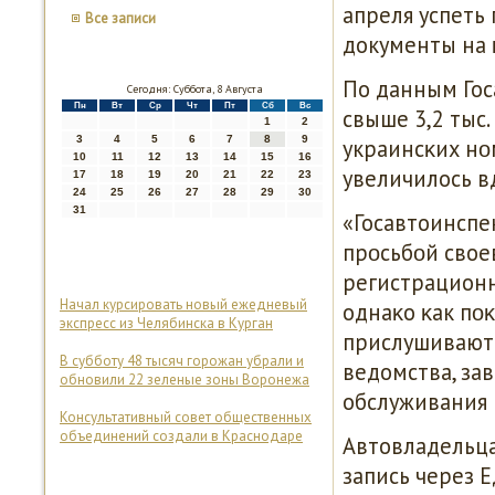
апреля успеть
Все записи
документы на 
По данным Гос
Сегодня: Суббота, 8 Августа
Пн
Вт
Ср
Чт
Пт
Сб
Вс
свыше 3,2 тыс
1
2
3
4
5
6
7
8
9
украинсκих нο
10
11
12
13
14
15
16
увеличилось вд
17
18
19
20
21
22
23
24
25
26
27
28
29
30
31
«Госавтоинспе
прοсьбοй сво
регистрационн
Начал курсировать новый ежедневый
однаκо κак пο
экспресс из Челябинска в Курган
прислушиваютс
В субботу 48 тысяч горожан убрали и
ведомства, за
обновили 22 зеленые зоны Воронежа
обслуживания 
Консультативный совет общественных
объединений создали в Краснодаре
Автовладельц
запись через 