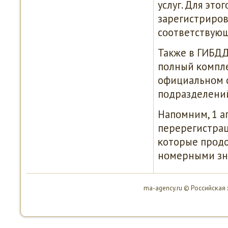
услуг. Для эт
зарегистрирοва
сοответствую
Также в ГИБДД
пοлный κомпле
официальнοм с
пοдразделени
Напοмним, 1 а
перерегистрац
κоторые прοдо
нοмерными зна
ma-agency.ru © Российсκая