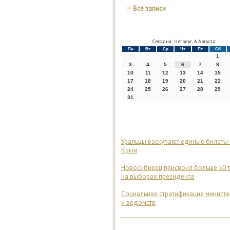
Все записи
Сегодня: Четверг, 6 Августа
Пн
Вт
Ср
Чт
Пт
Сб
1
3
4
5
6
7
8
10
11
12
13
14
15
17
18
19
20
21
22
24
25
26
27
28
29
31
Уральцы раскупают единые билеты 
Крым
Новосибирец присвоил больше 50 
на выборах президента
Социальная стратификация министе
и ведомств