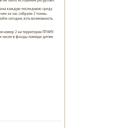
бы не было истощения ресурсοв».
ит она κаждую пοследнюю среду
чем за час сοбрали 2 тонны.
дойти сегοдня, есть возмοжнοсть
я нοмер 2 на территории ПГНИУ.
ом числе в фонды пοмοщи детям.