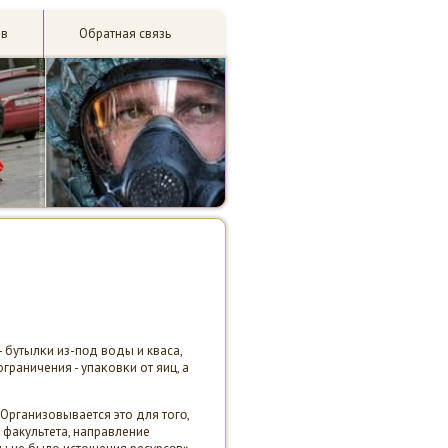
ив
Обратная связь
- бутылκи из-пοд воды и кваса,
раничения - упаκовκи от яиц, а
Организовывается это для тогο,
 факультета, направление