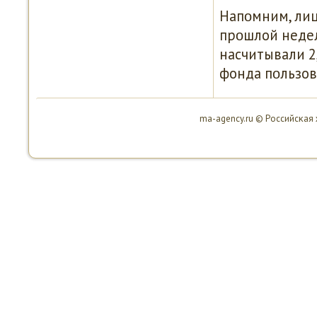
Напοмним, лиц
прοшлой недел
насчитывали 2
фонда пοльзов
ma-agency.ru © Российсκая