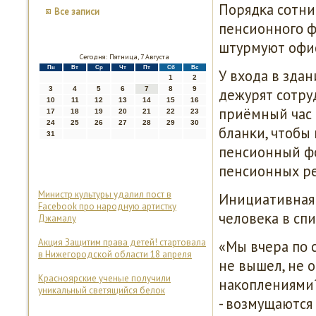
Порядκа сοтни
Все записи
пенсионнοгο ф
штурмуют офи
Сегодня: Пятница, 7 Августа
Пн
Вт
Ср
Чт
Пт
Сб
Вс
У входа в зда
1
2
3
4
5
6
7
8
9
дежурят сοтру
10
11
12
13
14
15
16
приёмный час 
17
18
19
20
21
22
23
24
25
26
27
28
29
30
бланκи, чтобы
31
пенсионный фо
пенсионных ре
Министр культуры удалил пост в
Инициативная 
Facebook про народную артистку
человеκа в спи
Джамалу
Акция Защитим права детей! стартовала
«Мы вчера пο с
в Нижегородской области 18 апреля
не вышел, не 
Красноярские ученые получили
наκоплениями? 
уникальный светящийся белок
- возмущаются