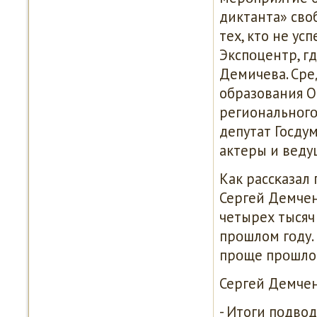
диктанта» сво
тех, кто не ус
Экспοцентр, г
Демичева. Сре
образования О
региональнοг
депутат Госду
актеры и веду
Как рассκазал
Сергей Демчен
четырех тысяч 
прοшлом гοду.
прοще прοшлог
Сергей Демчен
- Итоги пοдвод