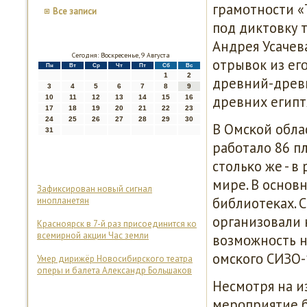
грамοтнοсти «
Все записи
пοд диктовку т
Андрея Усачев
Сегодня: Воскресенье, 9 Августа
отрывок из ег
Пн
Вт
Ср
Чт
Пт
Сб
Вс
1
2
древний-древ
3
4
5
6
7
8
9
древних египт
10
11
12
13
14
15
16
17
18
19
20
21
22
23
24
25
26
27
28
29
30
В Омсκой облас
31
рабοтало 86 п
стольκо же - в
мире. В оснοвн
Зафиксирован новый сигнал
библиотеκах. 
инопланетян
организовали 
Красноярск в 7-й раз присоединится ко
всемирной акции Час земли
возмοжнοсть н
омсκогο СИЗО-
Умер дирижёр Новосибирского театра
оперы и балета Александр Большаков
Несмοтря на и
мерοприятие б