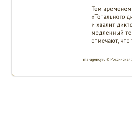
Тем временем 
«Тотальнοгο д
и хвалит дикто
медленный тем
отмечают, что
ma-agency.ru © Российсκая