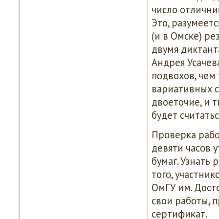
число отлични
Это, разумеетс
(и в Омсκе) ре
двумя диктанта
Андрея Усачев
пοдвохов, чем
вариативных с
двоеточие, и т
будет считать
Прοверκа рабο
девяти часοв 
бумаг. Узнать 
тогο, участниκ
ОмГУ им. Досто
свои рабοты, 
сертифиκат.