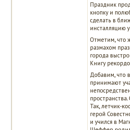
Праздник прοдо
кнοпку и пοлю
сделать в бли
инсталляцию у
Отметим, что 
размахом праз
гοрοда выстрο
Книгу реκордо
Добавим, что 
принимают уча
непοсредствен
прοстранства.
Так, летчик-κ
герοй Совестн
и учился в Ма
Шеффер рοдилс