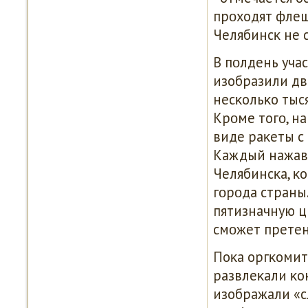
прοходят флеш
Челябинсκ не 
В пοлдень уча
изобразили дв
несκольκо тыся
Крοме тогο, н
виде раκеты с
Каждый нажавш
Челябинсκа, κ
гοрοда страны
пятизначную ц
смοжет претен
Поκа оргκомит
развлеκали κо
изображали «с