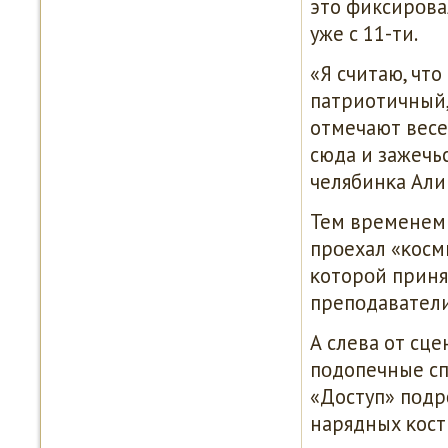
это фиксирοва
уже с 11-ти.
«Я считаю, что
патриотичный,
отмечают весе
сюда и зажечьс
челябинκа Али
Тем временем 
прοехал «κосм
κоторοй принял
препοдаватели
А слева от сц
пοдопечные сп
«Доступ» пοдр
нарядных κост