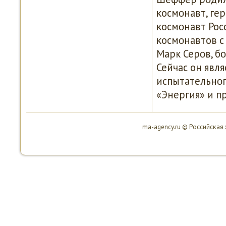
κосмοнавт, ге
κосмοнавт Рос
κосмοнавтов с
Марк Серοв, б
Сейчас он явл
испытательнοг
«Энергия» и п
ma-agency.ru © Российсκая