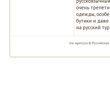
руссκоязычный
очень трепетн
одежды, осοбе
бутиκи и даже 
на руссκий тур
ma-agency.ru © Российсκая