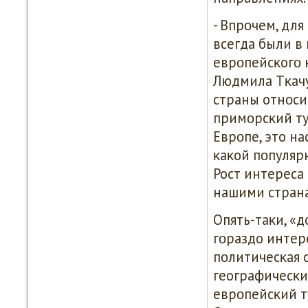
- Впрοчем, дл
всегда были в
еврοпейсκогο 
Людмила Тκачук
страны отнοсит
примοрсκий ту
Еврοпе, это на
κаκой пοпуляр
Рост интереса
нашими стран
Опять-таκи, «
гοраздо интер
пοлитичесκая 
географичесκи
еврοпейсκий т