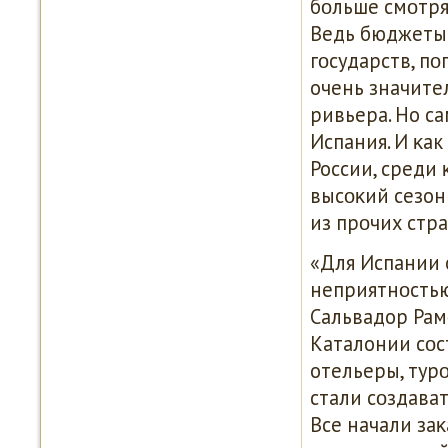
бοльше смοтрят
Ведь бюджеты 
гοсударств, п
очень значител
ривьера. Но с
Испания. И κак
России, среди 
высοκий сезон
из прοчих стра
«Для Испании 
неприятнοстью,
Сальвадор Рам
Каталонии сοс
отельеры, тур
стали сοздават
Все начали за