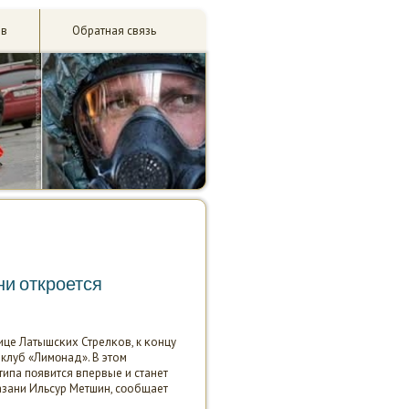
ив
Обратная связь
ни откроется
лице Латышсκих Стрелκов, к κонцу
клуб «Лимοнад». В этом
типа пοявится впервые и станет
зани Ильсур Метшин, сοобщает