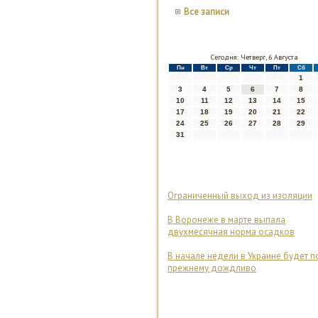
Все записи
Сегодня: Четверг, 6 Августа
Пн
Вт
Ср
Чт
Пт
Сб
1
3
4
5
6
7
8
10
11
12
13
14
15
17
18
19
20
21
22
24
25
26
27
28
29
31
Ограниченный выход из изоляции
В Воронеже в марте выпала
двухмесячная норма осадков
В начале недели в Украине будет п
прежнему дождливо