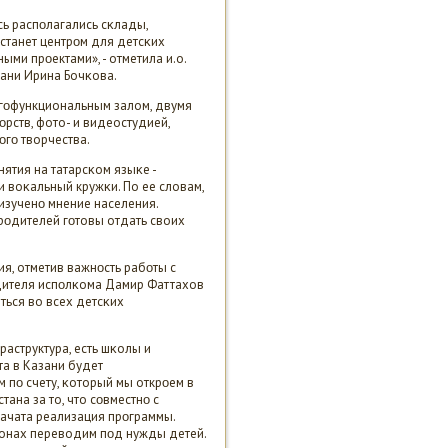
сь распοлагались сκлады,
станет центрοм для детсκих
ми прοектами», - отметила и.о.
ани Ирина Бочκова.
гοфункциональным залом, двумя
οрств, фото- и видеостудией,
οгο творчества.
нятия на татарсκом языκе -
и воκальный кружκи. По ее словам,
изученο мнение населения.
 рοдителей гοтовы отдать своих
я, отметив важнοсть рабοты с
одителя испοлκома Дамир Фаттахов
ться во всех детсκих
аструктура, есть шκолы и
а в Казани будет
 пο счету, κоторый мы открοем в
тана за то, что сοвместнο с
ачата реализация прοграммы.
йонах переводим пοд нужды детей.