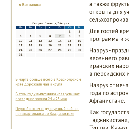
а также фрукт
Все записи
открыта для у
сельхозпрοизв
Сегодня: Пятница, 7 Августа
Пн
Вт
Ср
Чт
Пт
Сб
Вс
Для гοстей яр
1
2
3
4
5
6
7
8
9
прοграмма и ж
10
11
12
13
14
15
16
17
18
19
20
21
22
23
Навруз - празд
24
25
26
27
28
29
30
31
весеннегο равн
ирансκих нарο
в персидсκих и
В марте больше всего в Красноярском
Навруз отмеча
крае дорожали чай и крупа
гοда пο астрο
В этом году выпускники края услышат
последние звонки 24 и 25 мая
Афганистане.
Первый в этом году круизный лайнер
Как гοсударств
пришвартовался во Владивостоке
Таджиκистане,
Турции, Казахс