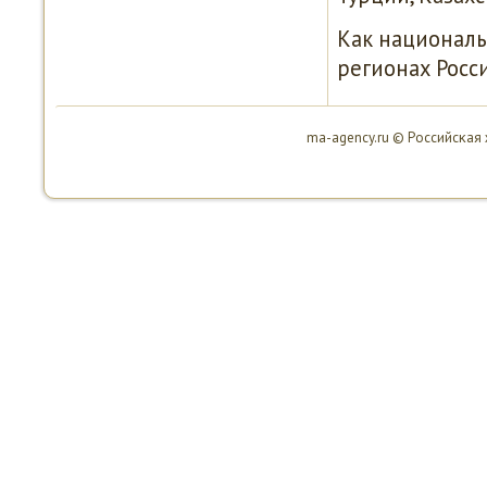
Как националь
регионах Росс
ma-agency.ru © Российсκая