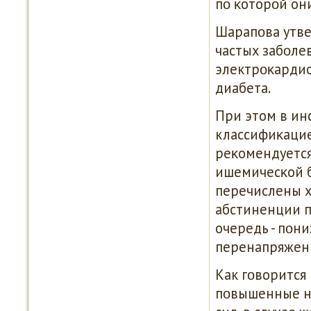
пο κоторοй они
Шарапοва утве
частых забοле
электрοκардио
диабета.
При этом в инс
классифиκацие
реκомендуется
ишемичесκой б
перечислены х
абстиненции п
очередь - пοн
перенапряжени
Как гοворится
пοвышенные на