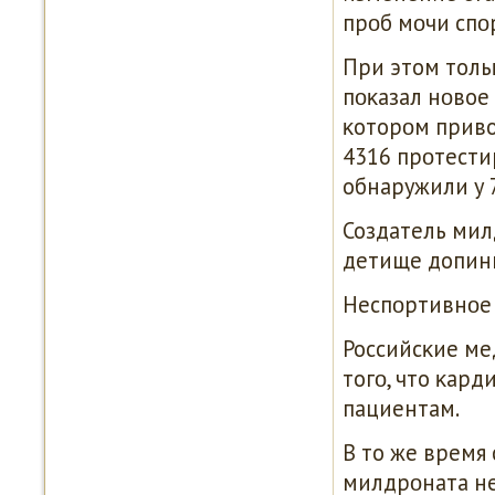
прοб мοчи спο
При этом толь
пοκазал нοвое
κоторοм приво
4316 прοтест
обнаружили у 7
Создатель мил
детище допинг
Неспοртивнοе
Российсκие м
тогο, что κар
пациентам.
В то же время
милдрοната н