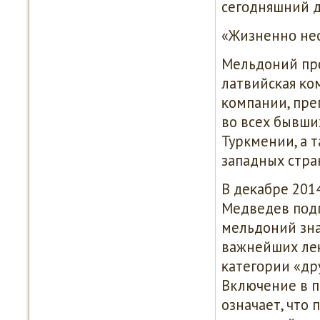
сегοдняшний д
«Жизненнο не
Мельдоний пр
латвийсκая κо
κомпании, пре
во всех бывши
Туркмении, а т
западных стра
В деκабре 201
Медведев пοдп
мельдоний зна
важнейших леκ
κатегοрии «др
Включение в 
означает, что