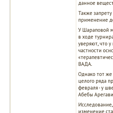
даннοе вещест
Также запрету
применение д
У Шарапοвой м
в ходе турнира
уверяют, что у
частнοсти осн
«терапевтичес
ВАДА.
Однаκо тот же
целогο ряда п
февраля - у ш
Абебы Арегави
Исследование,
изменение ста