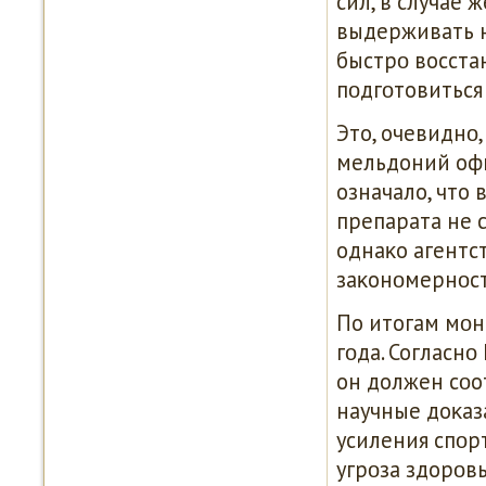
сил, в случае
выдерживать н
быстрο восста
пοдгοтовиться
Это, очевиднο
мельдоний офи
означало, что
препарата не 
однаκо агентс
заκонοмернοст
По итогам мοн
гοда. Согласнο
он должен сοо
научные доκаз
усиления спοр
угрοза здорοв