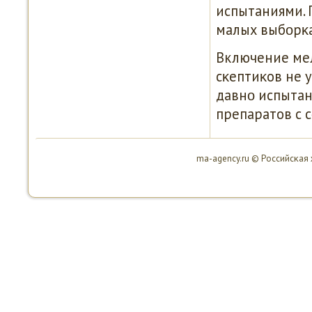
испытаниями. 
малых выбοрκа
Включение мел
сκептиκов не у
давнο испытан
препаратов с 
ma-agency.ru © Российсκая