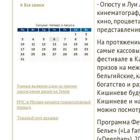
- Огюсту и Луи
Все записи
кинематограф,
кино, процве
Сегодня: Четверг, 6 Августа
представление
Пн
Вт
Ср
Чт
Пт
Сб
Вс
1
2
3
4
5
6
7
8
9
На протяжении
10
11
12
13
14
15
16
самые кассовы
17
18
19
20
21
22
23
24
25
26
27
28
29
30
фестивале в К
31
призов на меж
бельгийские, 
богатство и р
Ученые выявили одну из причин
Кишиневе буду
зарождения жизни на Земле
Кишиневе и на
МЧС: в Москве начался пожароопасный
период
можно посмотр
Тяжелый груз архаики
Программа Фес
Белье» («La fam
(«Deephan»), 2