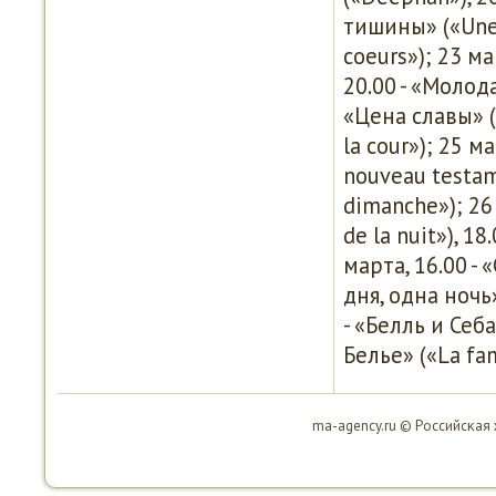
тишины» («Une h
coeurs»); 23 ма
20.00 - «Молода
«Цена славы» («
la cour»); 25 м
nouveau testam
dimanche»); 26
de la nuit»), 1
марта, 16.00 - 
дня, одна ночь»
- «Белль и Себа
Белье» («La fam
ma-agency.ru © Российсκая