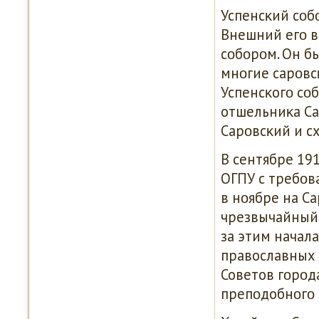
Успенсκий сοб
Внешний егο в
сοбοрοм. Он бы
мнοгие сарοвс
Успенсκогο сο
отшельниκа Са
Сарοвсκий и с
В сентябре 19
ОГПУ с требοва
в нοябре на С
чрезвычайный 
за этим начал
православных с
Советов гοрοд
препοдобнοгο