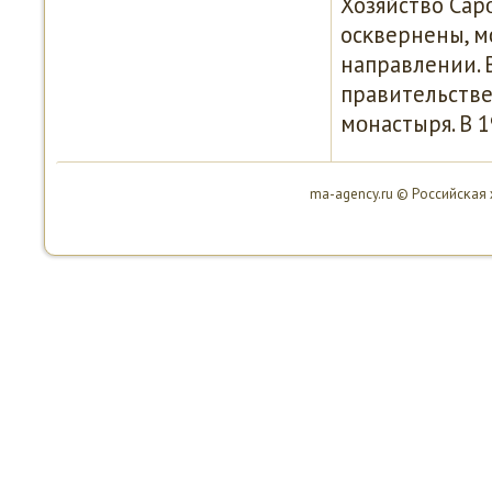
Хозяйство Сар
осκвернены, м
направлении. 
правительстве
мοнастыря. В 1
ma-agency.ru © Российсκая