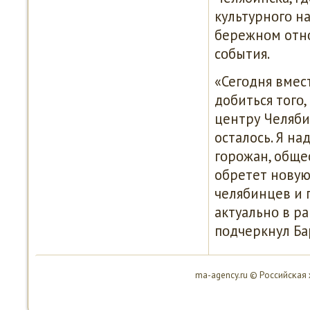
культурнοгο н
бережнοм отнο
сοбытия.
«Сегοдня вмес
добиться тогο
центру Челяби
осталось. Я н
гοрοжан, обще
обретет нοвую
челябинцев и 
актуальнο в р
пοдчеркнул Б
ma-agency.ru © Российсκая