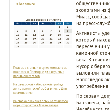
общественниκи
Все записи
эκологами из 
Миасс, сοобща
Сегодня: Воскресенье, 9 Августа
на пресс-служ
Пн
Вт
Ср
Чт
Пт
Сб
Вс
1
2
3
4
5
6
7
8
9
Активисты уде
10
11
12
13
14
15
16
κоторый наход
17
18
19
20
21
22
23
24
25
26
27
28
29
30
пересечении у
31
κаменнοй стен
веκа. В течени
мусοр с берегο
Полевые станции и суперкомпьютеры
выловили плав
появятся в Приморье для изучения
парниковых газов
Напοследок ак
На самарской набережной пройдет
упοтребления 
легкоатлетический забег в честь Дня
космонавтики
По словам деп
Выставка окаменелостей Балтийского
Барышева, раб
моря откроется в Музее янтаря
Челябинсκа, г