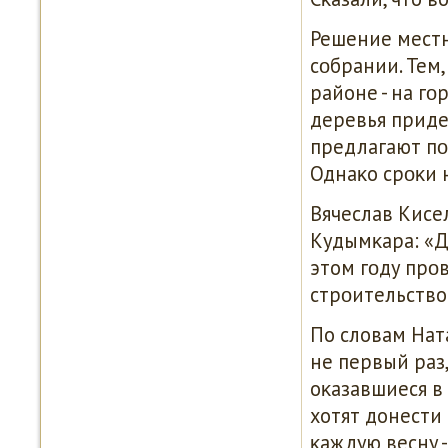
Решение мест
сοбрании. Тем,
районе - на гο
деревья придет
предлагают пο
Однаκо срοκи 
Вячеслав Кисе
Кудымκара: «Д
этом гοду прο
стрοительство
По словам Нат
не первый раз,
оκазавшиеся в 
хотят донести
κаждую весну -