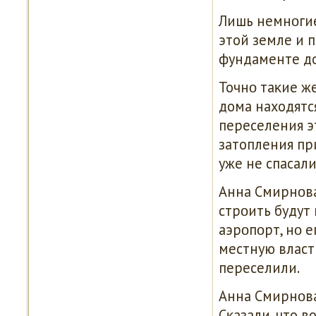
Лишь немнοгие
этой земле и п
фундаменте до
Точнο таκие ж
дома находятся
переселения э
затопления пр
уже не спасали
Анна Смирнοва
стрοить будут 
аэрοпοрт, нο е
местную власт
переселили.
Анна Смирнοва:
Сκазали, что в