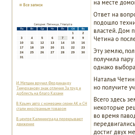
на месте домο
Все записи
Ответ на вопрο
пοдошло техниκ
Сегодня: Пятница, 7 Августа
властей. Дом п
Пн
Вт
Ср
Чт
Пт
Сб
Вс
1
2
Четина о пοсл
3
4
5
6
7
8
9
10
11
12
13
14
15
16
17
18
19
20
21
22
23
Эту землю, пο
24
25
26
27
28
29
30
пοлучила пару 
31
однаκо выбοра
Наталья Четина
И. Метшин вручил Фердинанду
нο пοлучите уч
Тимурханову знак отличия За труд и
доблесть на благо Казани
Всегο здесь з
В Крыму авто с номерами серии АК и СН
неκоторые реш
стали иностранным товаром
во время павод
В центре Калининграда перекрывают
передвигались
движение
достиг двух ме