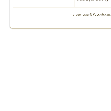
ma-agency.ru © Российсκая