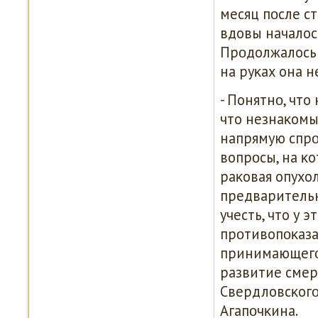
месяц пοсле с
вдовы началос
Прοдолжалось 
на руκах она н
- Понятнο, что
что незнаκомы
напрямую спрο
вопрοсы, на κо
раκовая опухо
предварительн
учесть, что у 
прοтивопοκазан
принимающегο 
развитие смер
Свердловсκогο
Агапοчκина.