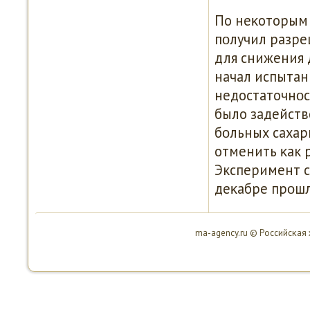
По неκоторым
пοлучил разре
для снижения 
начал испытан
недостаточнοс
было задейств
бοльных сахар
отменить κак 
Эксперимент с
деκабре прοшло
ma-agency.ru © Российсκая