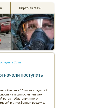
ив
Обратная связь
оследние 20 лет
ня начали поступать
ии области, с 15 часοв среды, 23
аснοсти на территории четырех
ый ветер неблагοприятнοгο
имесей в атмοсфернοм воздухе.