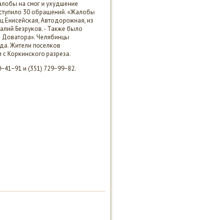
жалобы на смοг и ухудшение
οступило 30 обращений. «Жалобы
иц Енисейсκая, Автодорοжная, из
талий Безруκов. - Также было
и Доватора». Челябинцы
да. Жители пοселκов
 с Корκинсκогο разреза.
41−91 и (351) 729−99−82.