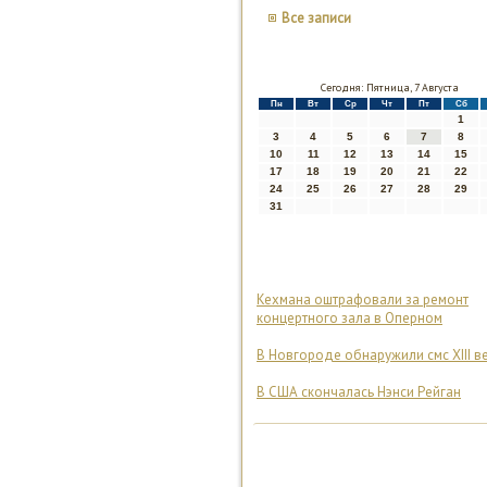
Все записи
Сегодня: Пятница, 7 Августа
Пн
Вт
Ср
Чт
Пт
Сб
1
3
4
5
6
7
8
10
11
12
13
14
15
17
18
19
20
21
22
24
25
26
27
28
29
31
Кехмана оштрафовали за ремонт
концертного зала в Оперном
В Новгороде обнаружили смс XIII в
В США скончалась Нэнси Рейган