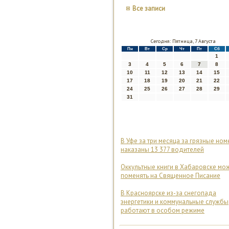
Все записи
Сегодня: Пятница, 7 Августа
Пн
Вт
Ср
Чт
Пт
Сб
1
3
4
5
6
7
8
10
11
12
13
14
15
17
18
19
20
21
22
24
25
26
27
28
29
31
В Уфе за три месяца за грязные ном
наказаны 13 377 водителей
Оккультные книги в Хабаровске мо
поменять на Священное Писание
В Красноярске из-за снегопада
энергетики и коммунальные службы
работают в особом режиме