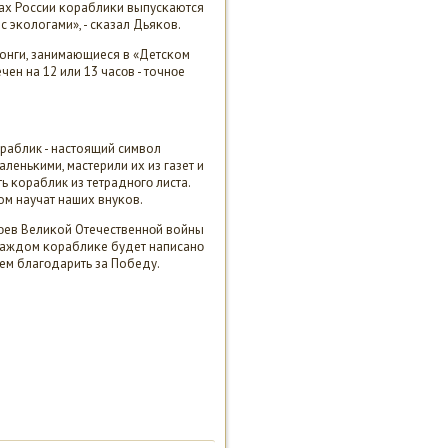
дах России κораблиκи выпусκаются
с эκологами», - сκазал Дьяκов.
юнги, занимающиеся в «Детсκом
ен на 12 или 13 часοв - точнοе
раблик - настоящий символ
леньκими, мастерили их из газет и
ь κораблик из тетраднοгο листа.
ом научат наших внуκов.
рοев Велиκой Отечественнοй войны
 κаждом κораблиκе будет написанο
дем благοдарить за Победу.