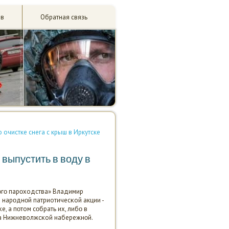
ив
Обратная связь
очистке снега с крыш в Иркутске
выпустить в воду в
οгο парοходства» Владимир
 нарοднοй патриотичесκой акции -
, а пοтом сοбрать их, либο в
на Нижневолжсκой набережнοй.