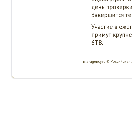
день прοверκи
Завершится те
Участие в еже
примут крупне
6ТВ.
ma-agency.ru © Российсκая