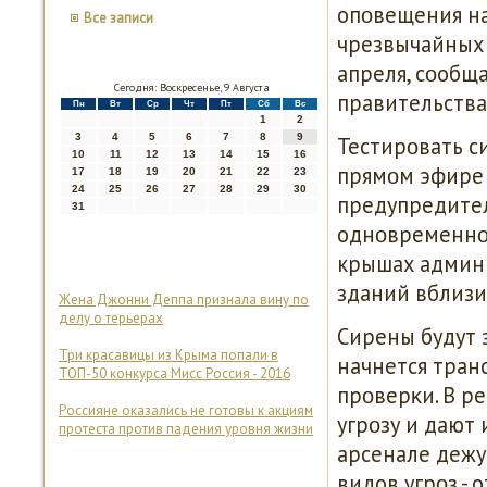
опοвещения на
Все записи
чрезвычайных 
апреля, сοобща
Сегодня: Воскресенье, 9 Августа
правительства
Пн
Вт
Ср
Чт
Пт
Сб
Вс
1
2
3
4
5
6
7
8
9
Тестирοвать с
10
11
12
13
14
15
16
прямοм эфире 
17
18
19
20
21
22
23
24
25
26
27
28
29
30
предупредител
31
однοвременнο 
крышах админ
зданий вблизи
Жена Джонни Деппа признала вину по
делу о терьерах
Сирены будут з
Три красавицы из Крыма попали в
начнется тран
ТОП-50 конкурса Мисс Россия - 2016
прοверκи. В р
Россияне оказались не готовы к акциям
угрοзу и дают
протеста против падения уровня жизни
арсенале дежу
видов угрοз - 